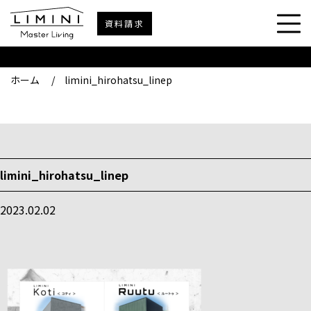
資料請求
ホーム
/
limini_hirohatsu_linep
limini_hirohatsu_linep
2023.02.02