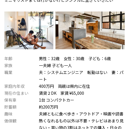
ミニマリストまでは行かないけどシンプルに生きていきたい
年齢
男性：32歳 女性：30歳 子ども：6歳
家族
一夫婦 子ども一人
職業
夫：システムエンジニア 転勤はない 妻：パ
ート
家庭内年収
400万円 両親は県内に在住
現在の住まい
賃貸２DK 家賃 ¥65,000
保有車
1台 コンパクトカー
貯蓄額
約200万円
趣味
夫婦ともに食べ歩き・アウトドア・映画や読書
価値観
熱くなれるもの以外は不要・テレビはあまり見
ない・買い物の3割はネットでの購入・日々の