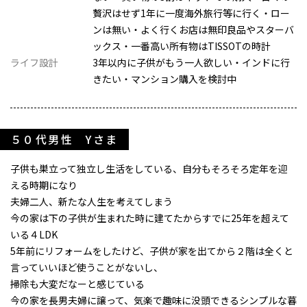
贅沢はせず1年に一度海外旅行等に行く・ロー
ンは無い・よく行くお店は無印良品やスターバ
ックス・一番高い所有物はTISSOTの時計
ライフ設計
3年以内に子供がもう一人欲しい・インドに行
きたい・マンション購入を検討中
５０代男性 Yさま
子供も巣立って独立し生活をしている、自分もそろそろ定年を迎
える時期になり
夫婦二人、新たな人生を考えてしまう
今の家は下の子供が生まれた時に建てたからすでに25年を超えて
いる４LDK
5年前にリフォームをしたけど、子供が家を出てから２階は全くと
言っていいほど使うことがないし、
掃除も大変だなーと感じている
今の家を長男夫婦に譲って、気楽で趣味に没頭できるシンプルな暮