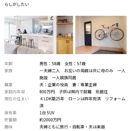
らしがしたい
年齢
男性：58歳 女性：57歳
家族
ー夫婦二人 お互いの両親は共に母のみ 一人
施設 一人親族同居
職業
夫：企業の役員 妻：専業主婦
家庭内年収
800万円 子供は県内で就職 別居住
現在の住まい
４LDK築25年 ローンは昨年完済 リフォーム
済
保有車
1台 SUV
貯蓄額
約2000万円
趣味
夫婦ともに旅行・自転車・夫は楽器